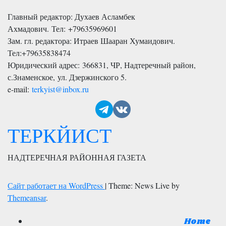
Главный редактор: Духаев Асламбек
Ахмадович. Тел:
+79635969601
Зам. гл. редактора: Итраев Шааран Хумаидович.
Тел:
+79635838474
Юридический адрес: 366831, ЧР, Надтеречный район,
с.Знаменское,
ул. Дзержинского 5
.
e-mail:
terkyist@inbox.ru
ТЕРКЙИСТ
НАДТЕРЕЧНАЯ РАЙОННАЯ ГАЗЕТА
Сайт работает на WordPress
|
Theme: News Live by
Themeansar
.
Home