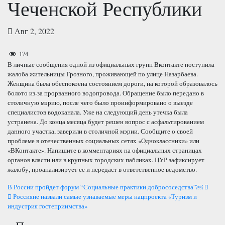
Чеченской Республики
Авг 2, 2022
174
В личные сообщения одной из официальных групп Вконтакте поступила
жалоба жительницы Грозного, проживающей по улице Назарбаева.
Женщина была обеспокоена состоянием дороги, на которой образовалось
болото из-за прорванного водопровода. Обращение было передано в
столичную мэрию, после чего было проинформировано о выезде
специалистов водоканала. Уже на следующий день утечка была
устранена. До конца месяца будет решен вопрос с асфальтированием
данного участка, заверили в столичной мэрии. Сообщите о своей
проблеме в отечественных социальных сетях «Одноклассники» или
«ВКонтакте». Напишите в комментариях на официальных страницах
органов власти или в крупных городских пабликах. ЦУР зафиксирует
жалобу, проанализирует ее и передаст в ответственное ведомство.
Навигация
В России пройдет форум “Социальные практики добрососедства”￼
Россияне назвали самые узнаваемые меры нацпроекта «Туризм и
по
индустрия гостеприимства»