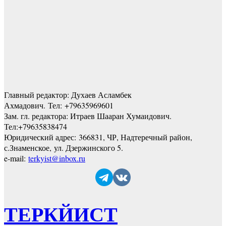
Главный редактор: Духаев Асламбек
Ахмадович. Тел:
+79635969601
Зам. гл. редактора: Итраев Шааран Хумаидович.
Тел:
+79635838474
Юридический адрес: 366831, ЧР, Надтеречный район,
с.Знаменское,
ул. Дзержинского 5
.
e-mail:
terkyist@inbox.ru
ТЕРКЙИСТ