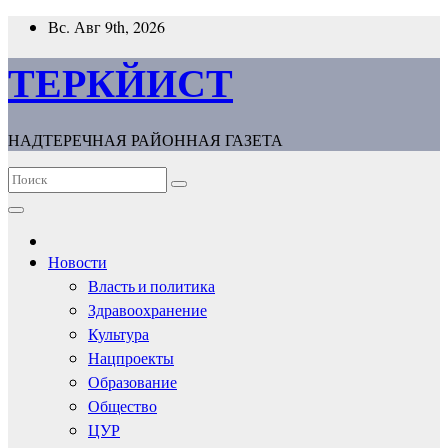
Перейти
Вс. Авг 9th, 2026
к
содержимому
ТЕРКЙИСТ
НАДТЕРЕЧНАЯ РАЙОННАЯ ГАЗЕТА
Новости
Власть и политика
Здравоохранение
Культура
Нацпроекты
Образование
Общество
ЦУР