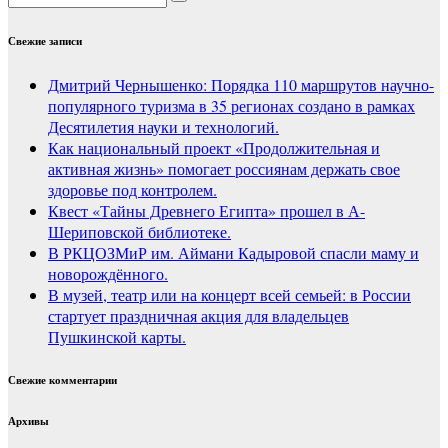
Свежие записи
Дмитрий Чернышенко: Порядка 110 маршрутов научно-
популярного туризма в 35 регионах создано в рамках
Десятилетия науки и технологий.
Как национальный проект «Продолжительная и
активная жизнь» помогает россиянам держать свое
здоровье под контролем.
Квест «Тайны Древнего Египта» прошел в А-
Шериповской библиотеке.
В РКЦОЗМиР им. Аймани Кадыровой спасли маму и
новорождённого.
В музей, театр или на концерт всей семьей: в России
стартует праздничная акция для владельцев
Пушкинской карты.
Свежие комментарии
Архивы