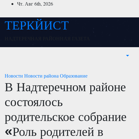
Перейти
Чт. Авг 6th, 2026
к
содержимому
ТЕРКЙИСТ
НАДТЕРЕЧНАЯ РАЙОННАЯ ГАЗЕТА
Новости
Новости района
Образование
В Надтеречном районе
состоялось
родительское собрание
«Роль родителей в