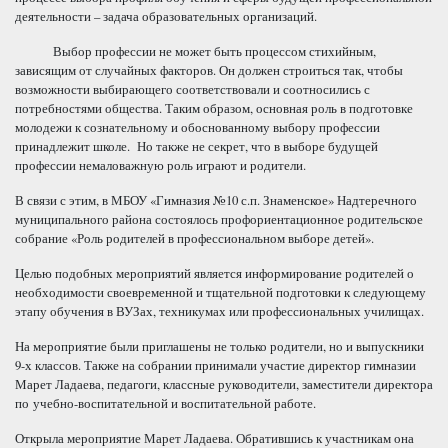
деятельности – задача образовательных организаций.
Выбор профессии не может быть процессом стихийным,
зависящим от случайных факторов. Он должен строиться так, чтобы
возможности выбирающего соответствовали и соотносились с
потребностями общества. Таким образом, основная роль в подготовке
молодежи к сознательному и обоснованному выбору профессии
принадлежит школе. Но также не секрет, что в выборе будущей
профессии немаловажную роль играют и родители.
В связи с этим, в МБОУ «Гимназия №10 с.п. Знаменское» Надтеречного
муниципального района состоялось профориентационное родительское
собрание «Роль родителей в профессиональном выборе детей».
Целью подобных мероприятий является информирование родителей о
необходимости своевременной и тщательной подготовки к следующему
этапу обучения в ВУЗах, техникумах или профессиональных училищах.
На мероприятие были приглашены не только родители, но и выпускники
9-х классов. Также на собрании принимали участие директор гимназии
Марет Ладаева, педагоги, классные руководители, заместители директора
по учебно-воспитательной и воспитательной работе.
Открыла мероприятие Марет Ладаева. Обратившись к участникам она