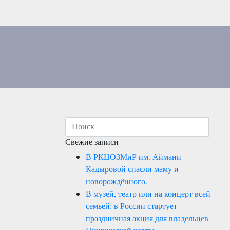
Свежие записи
В РКЦОЗМиР им. Аймани
Кадыровой спасли маму и
новорождённого.
В музей, театр или на концерт всей
семьей: в России стартует
праздничная акция для владельцев