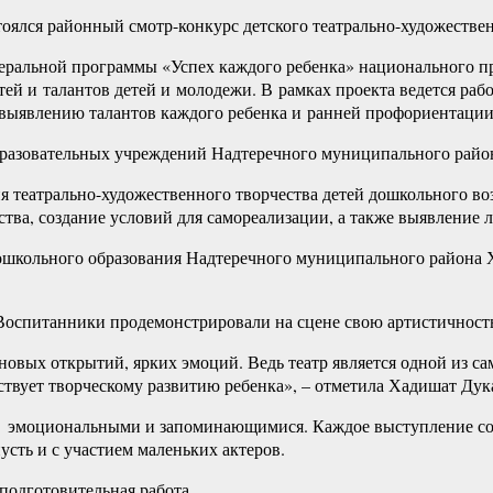
тоялся районный смотр-конкурс детского театрально-художествен
льной программы «Успех каждого ребенка» национального про
ей и талантов детей и молодежи. В рамках проекта ведется раб
 выявлению талантов каждого ребенка и ранней профориентаци
разовательных учреждений Надтеречного муниципального район
я театрально-художественного творчества детей дошкольного воз
ства, создание условий для самореализации, а также выявление 
ошкольного образования Надтеречного муниципального района 
оспитанники продемонстрировали на сцене свою артистичность,
я новых открытий, ярких эмоций. Ведь театр является одной из 
ствует творческому развитию ребенка», – отметила Хадишат Дук
 эмоциональными и запоминающимися. Каждое выступление со
усть и с участием маленьких актеров.
подготовительная работа.