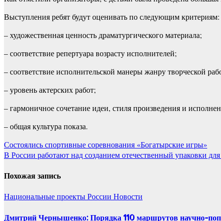
Выступления ребят будут оценивать по следующим критериям:
– художественная ценность драматургического материала;
– соответствие репертуара возрасту исполнителей;
– соответствие исполнительской манеры жанру творческой раб
– уровень актерских работ;
– гармоничное сочетание идеи, стиля произведения и исполнен
– общая культура показа.
Навигация
Состоялись спортивные соревнования «Богатырские игры»
В России работают над созданием отечественный упаковки для
по
записям
Похожая запись
Национальные проекты России
Новости
Дмитрий Чернышенко: Порядка 110 маршрутов научно-популя