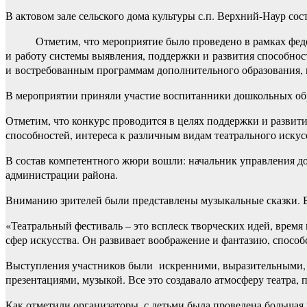
В актовом зале сельского дома культуры с.п. Верхний-Наур сос
Отметим, что мероприятие было проведено в рамках федера
и работу системы выявления, поддержки и развития способност
и востребованным программам дополнительного образования,
В мероприятии приняли участие воспитанники дошкольных об
Отметим, что конкурс проводится в целях поддержки и развити
способностей, интереса к различным видам театрального искус
В состав компетентного жюри вошли: начальник управления д
администрации района.
Вниманию зрителей были представлены музыкальные сказки. В
«Театральный фестиваль – это всплеск творческих идей, врем
сфер искусства. Он развивает воображение и фантазию, способ
Выступления участников были искренними, выразительными,
презентациями, музыкой. Все это создавало атмосферу театра, п
Как отметили организаторы, с детьми была проведена большая 