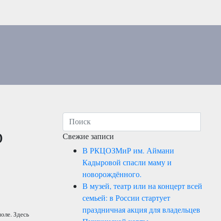
р
Свежие записи
В РКЦОЗМиР им. Аймани
Кадыровой спасли маму и
новорождённого.
В музей, театр или на концерт всей
семьей: в России стартует
праздничная акция для владельцев
оле. Здесь