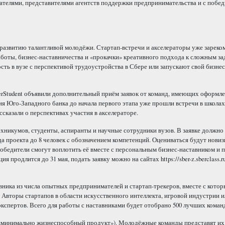
ателями, представителями агентств поддержки предпринимательства и с побе
азвитию талантливой молодёжи. Стартап-встречи и акселераторы уже зареко
боты, бизнес-наставничества и «прокачки» креативного подхода к сложным за
ть в вузе с перспективой трудоустройства в Сбере или запускают свой бизнес
berStudent объявили дополнительный приём заявок от команд, имеющих оформл
ия Юго-Западного банка до начала первого этапа уже прошли встречи в школа
сказали о перспективах участия в акселераторе.
техникумов, студенты, аспиранты и научные сотрудники вузов. В заявке должно
а проекта до 8 человек c обозначением компетенций. Оцениваться будут новиз
обедители смогут воплотить её вместе с персональным бизнес-наставником и 
продлится до 31 мая, подать заявку можно на сайтах https://sber-z.sberclass.ru
ника из числа опытных предпринимателей и стартап-трекеров, вместе с котор
 Авторы стартапов в области искусственного интеллекта, игровой индустрии и
кспертов. Всего для работы с наставниками будет отобрано 500 лучших коман
, «минимально жизнеспособный продукт»). Молодёжные команды представят их