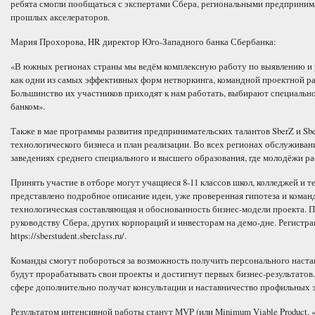
ребята смогли пообщаться с экспертами Сбера, региональными предприним
прошлых акселераторов.
Мария Прохорова, HR директор Юго-Западного банка Сбербанка:
«В южных регионах страны мы ведём комплексную работу по выявлению и р
как одни из самых эффективных форм нетворкинга, командной проектной ра
Большинство их участников приходят к нам работать, выбирают специальнос
банком».
Также в мае программы развития предпринимательских талантов SberZ и S
технологического бизнеса и план реализации. Во всех регионах обслуживан
заведениях среднего специального и высшего образования, где молодёжи рас
Принять участие в отборе могут учащиеся 8-11 классов школ, колледжей и 
представлено подробное описание идеи, уже проверенная гипотеза и команд
технологическая составляющая и обоснованность бизнес-модели проекта. П
руководству Сбера, других корпораций и инвесторам на демо-дне. Регистрация 
https://sberstudent.sberclass.ru/.
Команды смогут побороться за возможность получить персонального настав
будут прорабатывать свои проекты и достигнут первых бизнес-результатов.
сфере дополнительно получат консультации и наставничество профильных э
Результатом интенсивной работы станут MVP (или Minimum Viable Product