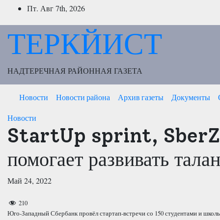
Перейти
Пт. Авг 7th, 2026
к
содержимому
ТЕРКЙИСТ
НАДТЕРЕЧНАЯ РАЙОННАЯ ГАЗЕТА
Новости
Новости района
Архив газеты
Документы
Новости
StartUp sprint, SberZ
помогает развивать тал
Май 24, 2022
210
Юго-Западный Сбербанк провёл стартап-встречи со 150 студентами и школьн