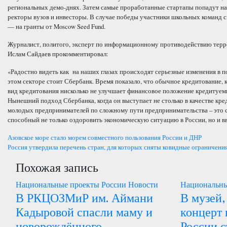
региональных демо-днях. Затем самые проработанные стартапы попадут на 
ректоры вузов и инвесторы. В случае победы участники школьных команд с
— на гранты от Moscow Seed Fund.
Журналист, политого, эксперт по информационному противодействию терр
Ислам Сайдаев прокомментировал:
«Радостно видеть как на наших глазах происходят серьезные изменения в 
этом секторе стоит Сбербанк. Время показало, что обычное кредитование,
вид кредитования нисколько не улучшает финансовое положение кредитуемых
Нынешний подход Сбербанка, когда он выступает не столько в качестве креди
молодых предпринимателей по сложному пути предпринимательства – это
способный не только оздоровить экономическую ситуацию в России, но и вв
Навигация
Азовское море стало морем совместного пользования России и ДНР
Россия утвердила перечень стран, для которых сняты ковидные ограничен
по
Похожая запись
записям
Национальные проекты России
Новости
Национальны
В РКЦОЗМиР им. Аймани
В музей,
Кадыровой спасли маму и
концерт 
новорождённого.
России с