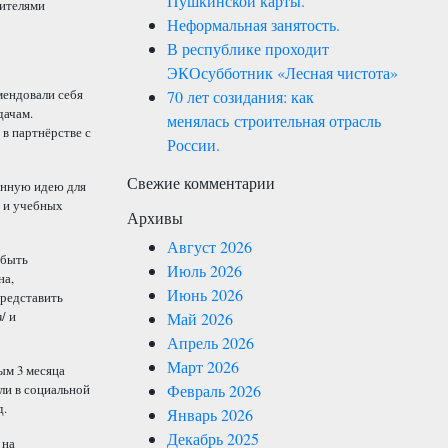
Пушкинской карты.
дителями
Неформальная занятость.
В республике проходит
ЭКОсубботник «Лесная чистота»
мендовали себя
70 лет созидания: как
дачам.
менялась строительная отрасль
 в партнёрстве с
России.
Свежие комментарии
енную идею для
х и учебных
Архивы
Август 2026
 быть
Июль 2026
на,
Июнь 2026
представить
/ и
Май 2026
Апрель 2026
Март 2026
ым 3 месяца
Февраль 2026
ли в социальной
д.
Январь 2026
Декабрь 2025
 на