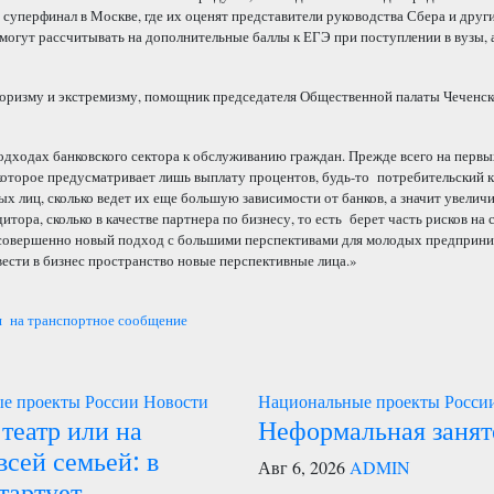
суперфинал в Москве, где их оценят представители руководства Сбера и друг
могут рассчитывать на дополнительные баллы к ЕГЭ при поступлении в вузы, 
оризму и экстремизму, помощник председателя Общественной палаты Чеченск
подходах банковского сектора к обслуживанию граждан. Прежде всего на первы
 которое предусматривает лишь выплату процентов, будь-то потребительский 
 лиц, сколько ведет их еще большую зависимости от банков, а значит увеличи
тора, сколько в качестве партнера по бизнесу, то есть берет часть рисков на с
 совершенно новый подход с большими перспективами для молодых предприн
ести в бизнес пространство новые перспективные лица.»
ия на транспортное сообщение
е проекты России
Новости
Национальные проекты Росси
 театр или на
Неформальная занят
всей семьей: в
Авг 6, 2026
ADMIN
тартует