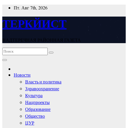
Перейти
Пт. Авг 7th, 2026
к
содержимому
ТЕРКЙИСТ
НАДТЕРЕЧНАЯ РАЙОННАЯ ГАЗЕТА
Новости
Власть и политика
Здравоохранение
Культура
Нацпроекты
Образование
Общество
ЦУР