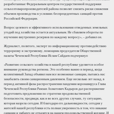
разработанные Федеральным центром государственной поддержки
сельхозтоваропроизводителей района позволят снизить риски снижения
объемов производства в условиях беспрецедентных санкций против
Российской Федерации.
Вопрос целевого и эффективного использования отведенных земельных
угодий под хозяйства остается актуальным. Не сбавляем обороты по
изучению внутренних резервов по каждому вопросу», – добавил он.
Журналист, политого, эксперт по информационному противодействию
терроризму и экстремизму, помощник председателя Общественной
палаты Чеченской Республики Ислам Сайдаев подчеркнул:
«Развитию сельского хозяйства в нашей республике уделяется особое
внимание руководства региона. Это особенно важно в период, когда
коллективный Запад объявил нам все возможные санкции, пытаясь нас
закабалить своим санкционным давлением. Еще несколько лет назад, в
период активной фазы распространения пандемии коронавируса Глава
Чеченской Республики Рамзан Ахматович Кадыров дал распоряжение
подготовить предложения по стратегии продовольственной
безопасности, предвидя, как и во всех других случаях, ту ситуацию,
которая назрела сегодня. И благодаря его дальновидности, сегодня у
жителей нашей республики есть полная уверенность в том, что никакие
санкции и эмбарго не отразятся на нашем продовольственной корзине. И