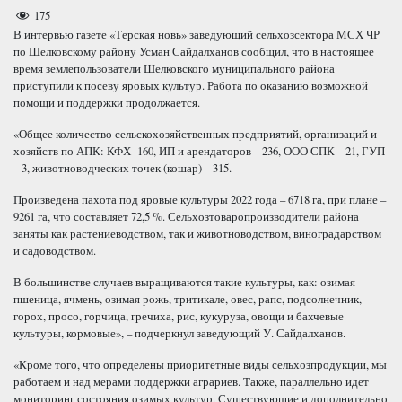
175
В интервью газете «Терская новь» заведующий сельхозсектора МСХ ЧР
по Шелковскому району Усман Сайдалханов сообщил, что в настоящее
время землепользователи Шелковского муниципального района
приступили к посеву яровых культур. Работа по оказанию возможной
помощи и поддержки продолжается.
«Общее количество сельскохозяйственных предприятий, организаций и
хозяйств по АПК: КФХ -160, ИП и арендаторов – 236, ООО СПК – 21, ГУП
– 3, животноводческих точек (кошар) – 315.
Произведена пахота под яровые культуры 2022 года – 6718 га, при плане –
9261 га, что составляет 72,5 %. Сельхозтоваропроизводители района
заняты как растениеводством, так и животноводством, виноградарством
и садоводством.
В большинстве случаев выращиваются такие культуры, как: озимая
пшеница, ячмень, озимая рожь, тритикале, овес, рапс, подсолнечник,
горох, просо, горчица, гречиха, рис, кукуруза, овощи и бахчевые
культуры, кормовые», – подчеркнул заведующий У. Сайдалханов.
«Кроме того, что определены приоритетные виды сельхозпродукции, мы
работаем и над мерами поддержки аграриев. Также, параллельно идет
мониторинг состояния озимых культур. Существующие и дополнительно