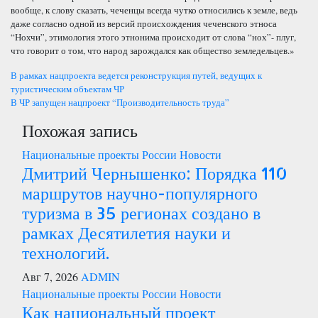
вообще, к слову сказать, чеченцы всегда чутко относились к земле, ведь
даже согласно одной из версий происхождения чеченского этноса
“Нохчи”, этимология этого этнонима происходит от слова “нох”- плуг,
что говорит о том, что народ зарождался как общество земледельцев.»
Навигация
В рамках нацпроекта ведется реконструкция путей, ведущих к
туристическим объектам ЧР
по
В ЧР запущен нацпроект “Производительность труда”
Похожая запись
записям
Национальные проекты России
Новости
Дмитрий Чернышенко: Порядка 110
маршрутов научно-популярного
туризма в 35 регионах создано в
рамках Десятилетия науки и
технологий.
Авг 7, 2026
ADMIN
Национальные проекты России
Новости
Как национальный проект