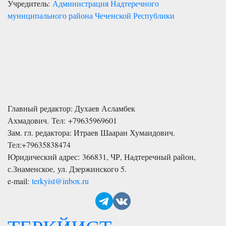
Учредитель:
Администрация Надтеречного
муниципального района Чеченской Республики
Главный редактор: Духаев Асламбек
Ахмадович. Тел:
+79635969601
Зам. гл. редактора: Итраев Шааран Хумаидович.
Тел:
+79635838474
Юридический адрес: 366831, ЧР, Надтеречный район,
с.Знаменское,
ул. Дзержинского 5
.
e-mail:
terkyist@inbox.ru