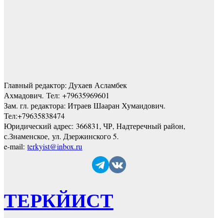
Главный редактор: Духаев Асламбек
Ахмадович. Тел:
+79635969601
Зам. гл. редактора: Итраев Шааран Хумаидович.
Тел:
+79635838474
Юридический адрес: 366831, ЧР, Надтеречный район,
с.Знаменское,
ул. Дзержинского 5
.
e-mail:
terkyist@inbox.ru
ТЕРКЙИСТ