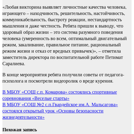
«Любая викторина выявляет личностные качества человека,
играющего – находчивость, решительность, настойчивость,
коммуникабельность, быстроту реакции, нестандартность
мышления и даже честность. Ребята пришли к выводу, что
здоровый образ жизни – это система разумного поведения
человека (умеренность во всем, оптимальный двигательный
режим, закаливание, правильное питание, рациональный
режим жизни и отказ от вредных привычек)», – отметила
заместитель директора по воспитательной работе Петимат
Саралиева.
В конце мероприятия ребята получили советы от педагога-
психолога и посмотрели видеоролик о вреде курения.
Навигация
В МБОУ «СОШ с.п. Комарова» состоялись спортивные
соревнования «Веселые старты»
по
В МБОУ «СОШ №2 с.п.Гвардейское им.А. Мальсагова»
записям
состоялся открытый урок «Основы безопасности
жизнедеятельности»
Похожая запись