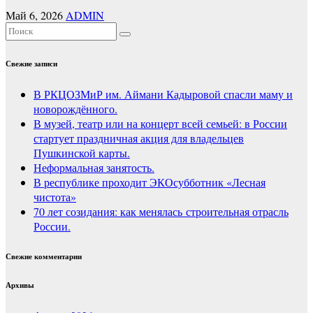
Май 6, 2026
ADMIN
Свежие записи
В РКЦОЗМиР им. Аймани Кадыровой спасли маму и
новорождённого.
В музей, театр или на концерт всей семьей: в России
стартует праздничная акция для владельцев
Пушкинской карты.
Неформальная занятость.
В республике проходит ЭКОсубботник «Лесная
чистота»
70 лет созидания: как менялась строительная отрасль
России.
Свежие комментарии
Архивы