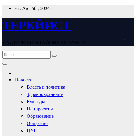
Перейти
Чт. Авг 6th, 2026
к
содержимому
ТЕРКЙИСТ
НАДТЕРЕЧНАЯ РАЙОННАЯ ГАЗЕТА
Новости
Власть и политика
Здравоохранение
Культура
Нацпроекты
Образование
Общество
ЦУР