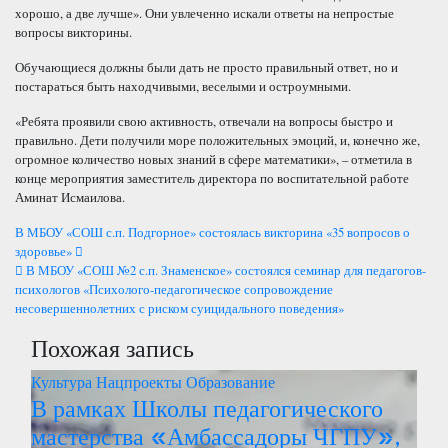
хорошо, а две лучше». Они увлеченно искали ответы на непростые
вопросы викторины.
Обучающиеся должны были дать не просто правильный ответ, но и
постараться быть находчивыми, веселыми и остроумными.
«Ребята проявили свою активность, отвечали на вопросы быстро и
правильно. Дети получили море положительных эмоций, и, конечно же,
огромное количество новых знаний в сфере математики», – отметила в
конце мероприятия заместитель директора по воспитательной работе
Аминат Исмаилова.
Навигация
В МБОУ «СОШ с.п. Подгорное» состоялась викторина «35 вопросов о
здоровье»
по
В МБОУ «СОШ №2 с.п. Знаменское» состоялся семинар для педагогов-
психологов «Психолого-педагогическое сопровождение
записям
несовершеннолетних с риском суицидального поведения»
Похожая запись
Культура
Нацпроекты
Образование
В рамках Школы педагогического
мастерства «Амбассадоры ЧГПУ»,