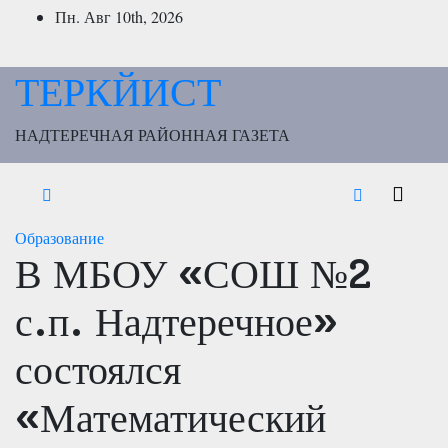
Перейти
Пн. Авг 10th, 2026
к
содержимому
ТЕРКЙИСТ
НАДТЕРЕЧНАЯ РАЙОННАЯ ГАЗЕТА
Образование
В МБОУ «СОШ №2
с.п. Надтеречное»
состоялся
«Математический