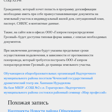
СОЦГАЗ.РФ.
Гражданину, который хочет попасть в программу догазификации
необходимо иметь при себе правоустанавливающие документы на
земельный участок и индивидуальный жилой дом, ситуационный план,
паспорт, СНИЛС и контактные данные.
Также, на сайте или в офисах ООО «Газпром газораспределение
Грозный» будет доступна типовая форма заявки, с описью необходимых
документов.
При заключении договора будут указаны предельные сроки
осуществления подключения, в зависимости от протяженности
газопровода, который требуется построить ООО «Газпром
газораспределение Грозный» до границы земельного участка.
Навигация
Обучающиеся общеобразовательных организаций Надтеречного
муниципального района посетили Чеченский государственный
по
драматический театр им. Ханпаши Нурадилова
На базе МБОУ «СОШ №2 с.п. Горагорское» Надтеречного
записям
муниципального района состоялся районный семинар «Мир профессий»
Похожая запись
Нацпроекты
Новости района
Образование