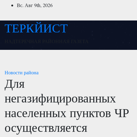
Перейти
Вс. Авг 9th, 2026
к
содержимому
ТЕРКЙИСТ
НАДТЕРЕЧНАЯ РАЙОННАЯ ГАЗЕТА
Новости района
Для
негазифицированных
населенных пунктов ЧР
осуществляется