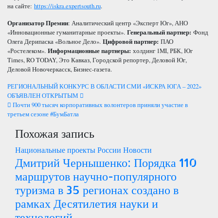
на сайте:
https://iskra.expertsouth.ru
.
Организатор Премии
: Аналитический центр «Эксперт Юг», АНО
«Инновационные гуманитарные проекты».
Генеральный партнер:
Фонд
Олега Дерипаска «Вольное Дело».
Цифровой партнер:
ПАО
«Ростелеком».
Информационные партнеры:
холдинг 1MI, РБК, Юг
Times, RO TODAY, Это Кавказ, Городской репортер, Деловой Юг,
Деловой Новочеркасск, Бизнес-газета.
Навигация
РЕГИОНАЛЬНЫЙ КОНКУРС В ОБЛАСТИ СМИ «ИСКРА ЮГА – 2022»
ОБЪЯВЛЕН ОТКРЫТЫМ
по
Почти 900 тысяч корпоративных волонтеров приняли участие в
третьем сезоне #БумБатла
записям
Похожая запись
Национальные проекты России
Новости
Дмитрий Чернышенко: Порядка 110
маршрутов научно-популярного
туризма в 35 регионах создано в
рамках Десятилетия науки и
технологий.